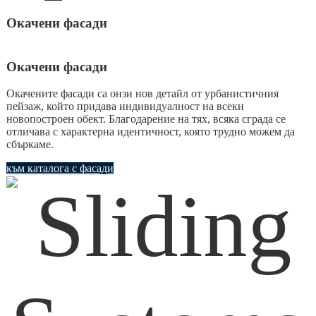
Окачени фасади
Окачени фасади
Окачените фасади са онзи нов детайл от урбанистичния
пейзаж, който придава индивидуалност на всеки
новопостроен обект. Благодарение на тях, всяка сграда се
отличава с характерна идентичност, която трудно можем да
сбъркаме.
към каталога с фасади