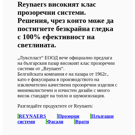
Reynaers високият клас
прозоречни системи.
Решения, чрез които може да
постигнете безкрайна гледка
с 100% ефективност на
светлината.
„Лукспласт“ ЕООД вече официално предлага
на българския пазар високият клас прозоречни
системи от „Reynaers“.
Белгийската компания е на пазара от 1962г.,
като е фокусирана в производството на
изключително качествени прозоречни изделия с
минималистичен и изчистен дизайн с много
висок стандарт на топло и шумоизолация.
Разгледайте продуктите от Reynaers:
REYNAERS
Прозорци
Плъзгащи
системи
Фасади
Врати