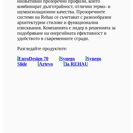
иновативни прозоречни профили, които
комбинират дълготрайност, отлични термо- и
шумоизолационни качества. Прозоречните
системи на Rehau се съчетават с разнообразни
архитектурни стилове и функционални
изисквания. Компанията е лидер в решенията за
подобряване на енергийната ефективност и
удобството в съвременните сгради.
Разгледайте продуктите:
EuroDesign 70
Synego
Synego
Slide
Artevo
За REHAU