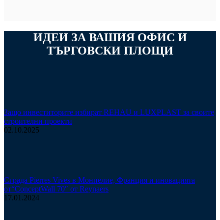
ИДЕИ ЗА ВАШИЯ ОФИС И
ТЪРГОВСКИ ПЛОЩИ
Защо инвеститорите избират REHAU и LUXPLAST за своите
строителни проекти
02.10.2025
Сграда Pierres Vives в Монпелие, Франция и иновацията
от“ConceptWall 70″ от Reynaers
17.01.2024