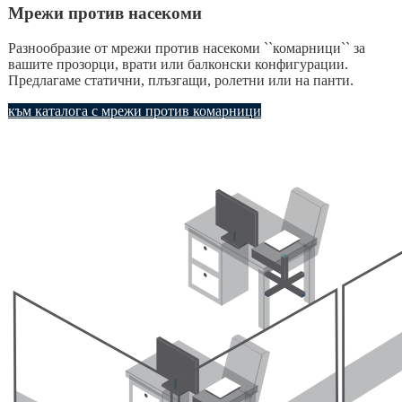
Мрежи против насекоми
Разнообразие от мрежи против насекоми ``комарници`` за
вашите прозорци, врати или балконски конфигурации.
Предлагаме статични, плъзгащи, ролетни или на панти.
към каталога с мрежи против комарници