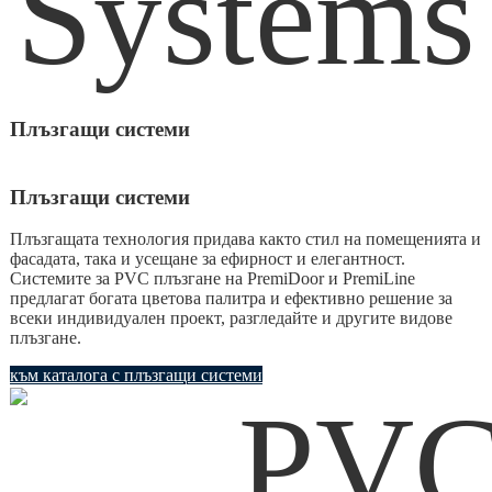
Плъзгащи системи
Плъзгащи системи
Плъзгащата технология придава както стил на помещенията и
фасадата, така и усещане за ефирност и елегантност.
Системите за PVC плъзгане на PremiDoor и PremiLine
предлагат богата цветова палитра и ефективно решение за
всеки индивидуален проект, разгледайте и другите видове
плъзгане.
към каталога с плъзгащи системи