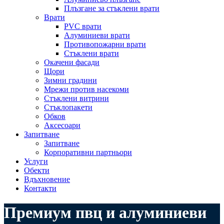
Плъзгане за стъклени врати
Врати
PVC врати
Алуминиеви врати
Противопожарни врати
Стъклени врати
Окачени фасади
Щори
Зимни градини
Мрежи против насекоми
Стъклени витрини
Стъклопакети
Обков
Аксесоари
Запитване
Запитване
Корпоративни партньoри
Услуги
Обекти
Вдъхновение
Контакти
Премиум пвц и алуминиеви