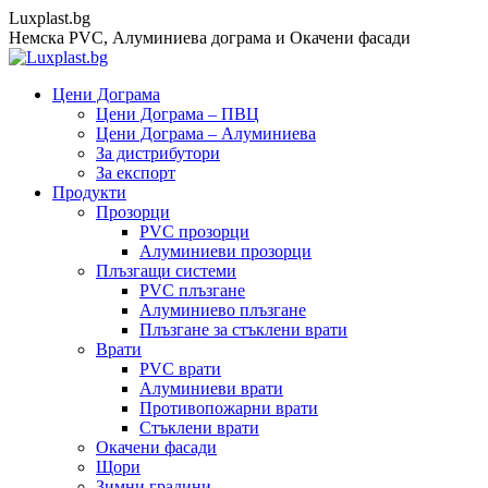
Skip
Luxplast.bg
to
Немска PVC, Алуминиева дограма и Окачени фасади
content
Цени Дограма
Цени Дограма – ПВЦ
Цени Дограма – Алуминиева
За дистрибутори
За експорт
Продукти
Прозорци
PVC прозорци
Алуминиеви прозорци
Плъзгащи системи
PVC плъзгане
Алуминиево плъзгане
Плъзгане за стъклени врати
Врати
PVC врати
Алуминиеви врати
Противопожарни врати
Стъклени врати
Окачени фасади
Щори
Зимни градини