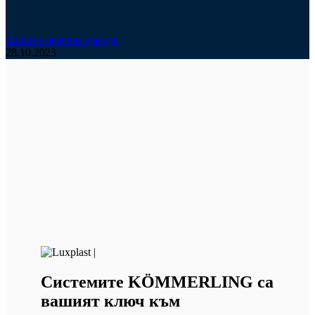
Какво е окачена фасада
28.10.2023
Системите KÖMMERLING са
вашият ключ към