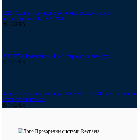
2025: Година на доверие, устойчив растеж и силни
партньорства за LUXPLAST
29.12.2025
ARTEVO: Бъдещето на PVC дограмата е вече тук
24.10.2025
Защо инвеститорите избират REHAU и LUXPLAST за своите
строителни проекти
02.10.2025