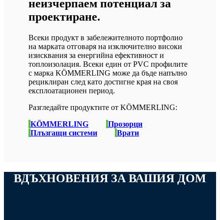
неизчерпаем потенциал за
проектиране.
Всеки продукт в забележителното портфолио
на марката отговаря на изключително високи
изисквания за енергийна ефективност и
топлоизолация. Всеки един от PVC профилите
с марка KÖMMERLING може да бъде напълно
рециклиран след като достигне края на своя
експлоатационен период.
Разгледайте продуктите от KÖMMERLING:
KÖMMERLING
Прозорци
Плъзгащи системи
Врати
ВДЪХНОВЕНИЯ ЗА ВАШИЯ ДОМ