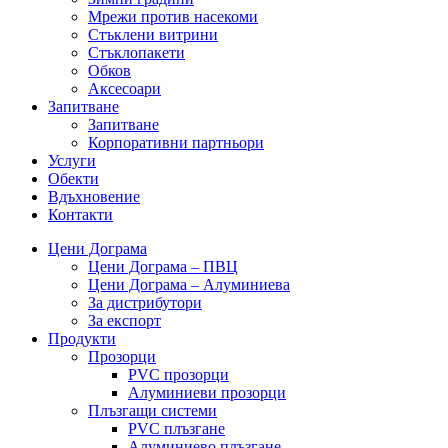
Мрежи против насекоми
Стъклени витрини
Стъклопакети
Обков
Аксесоари
Запитване
Запитване
Корпоративни партньoри
Услуги
Обекти
Вдъхновение
Контакти
Цени Дограма
Цени Дограма – ПВЦ
Цени Дограма – Алуминиева
За дистрибутори
За експорт
Продукти
Прозорци
PVC прозорци
Алуминиеви прозорци
Плъзгащи системи
PVC плъзгане
Алуминиево плъзгане