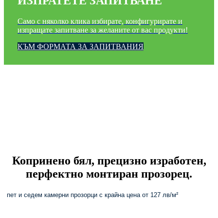
ИЗПРАТЕТЕ ЗАПИТВАНЕ
Само с няколко клика избирате, конфигурирате и
изпращате запитване за желаните от вас продукти!
КЪМ ФОРМАТА ЗА ЗАПИТВАНИЯ
Копринено бял, прецизно изработен,
перфектно монтиран прозорец.
пет и седем камерни прозорци с крайна цена от 127 лв/м²