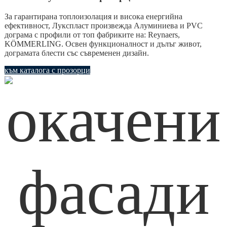
За гарантирана топлоизолация и висока енергийна
ефективност, Лукспласт произвежда Алуминиева и PVC
дограма с профили от топ фабриките на: Reynaers,
KÖMMERLING. Освен функционалност и дълъг живот,
дограмата блести със съвременен дизайн.
към каталога с прозорци