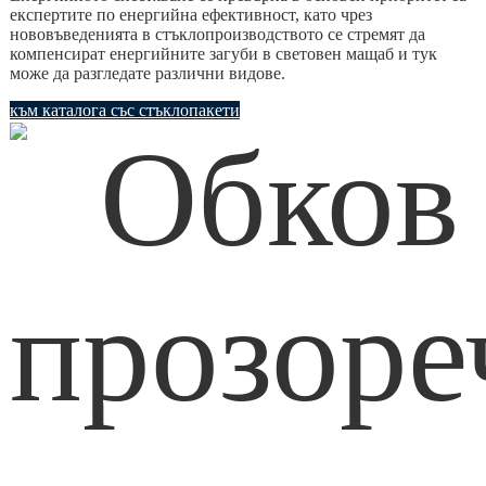
експертите по енергийна ефективност, като чрез
нововъведенията в стъклопроизводството се стремят да
компенсират енергийните загуби в световен мащаб и тук
може да разгледате различни видове.
към каталога със стъклопакети