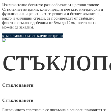
Изключително богатото разнообразие от цветови тонове.
Стъклените витрини, които предлагаме като интериорни и
функционални решения за търговски и бизнес комплекси,
както и жилищни сгради, се произвеждат от стабилно
флоатно стъкло с дебелина от 8мм до 12мм, което лесно
можем да закалим.
към каталога със стъклени витрини
Стъклопакети
Стъклопакети
Енергийното спестяване се превърна в основен приоритет за